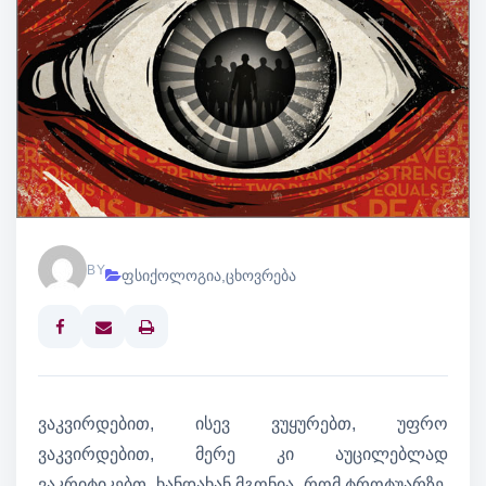
BY
ფსიქოლოგია
,
ცხოვრება
Print
ვაკვირდებით, ისევ ვუყურებთ, უფრო
ვაკვირდებით, მერე კი აუცილებლად
ვაკრიტიკებთ. ხანდახან მგონია, რომ ტროტუარზე,