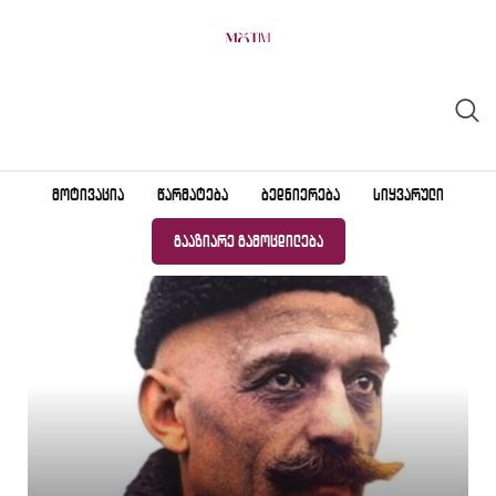
ᲛᲝᲢᲘᲕᲐᲪᲘᲐ
ᲬᲐᲠᲛᲐᲢᲔᲑᲐ
ᲑᲔᲓᲜᲘᲔᲠᲔᲑᲐ
ᲡᲘᲧᲕᲐᲠᲣᲚᲘ
ᲒᲐᲐᲖᲘᲐᲠᲔ ᲒᲐᲛᲝᲪᲓᲘᲚᲔᲑᲐ