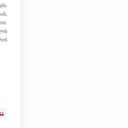
ბს.
ან,
ით.
ლის
რის
Print