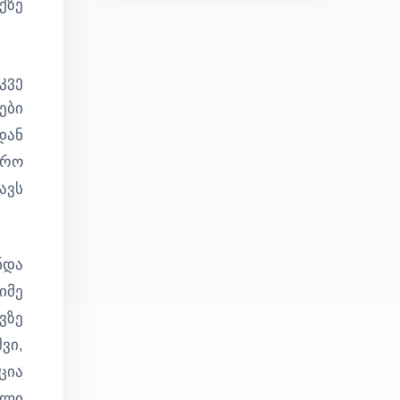
ქზე
კვე
ები
დან
ფრო
ავს
ნდა
იმე
ვზე
ვი,
ცია
ელი