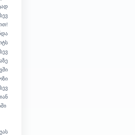
ტად
სევ
ით!
ნდა
ოტს
სევ
აზე
ვში
ოზი
სევ
იან
ბში
უას