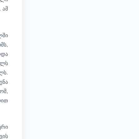
 ამ
ლში
მს,
რდა
ელს
ლს.
ენა
ომ,
ლით
ური
ვის