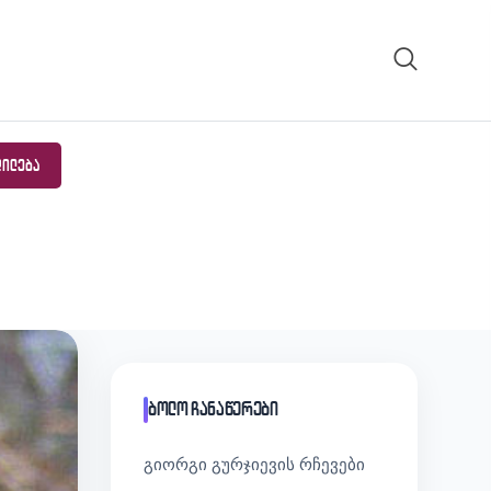
ᲓᲘᲚᲔᲑᲐ
ბოლო ჩანაწერები
გიორგი გურჯიევის რჩევები