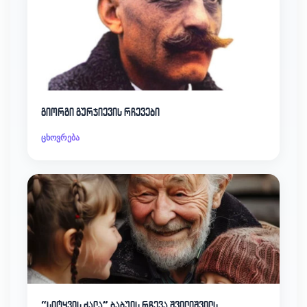
გიორგი გურჯიევის რჩევები
ცხოვრება
“სიტყვის ძალა” ბაბუის რჩევა შვილიშვილს