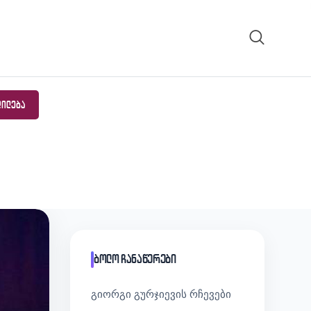
ᲓᲘᲚᲔᲑᲐ
ბოლო ჩანაწერები
გიორგი გურჯიევის რჩევები