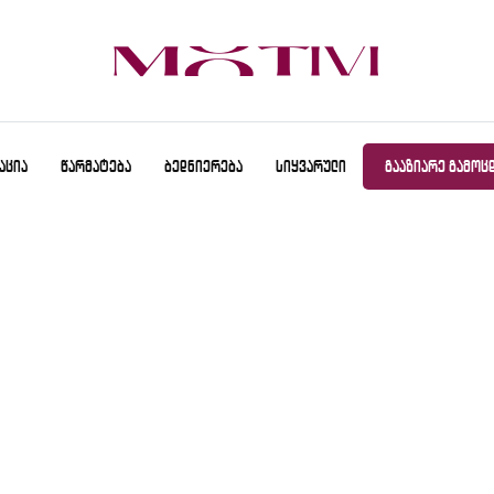
ᲐᲪᲘᲐ
ᲬᲐᲠᲛᲐᲢᲔᲑᲐ
ᲑᲔᲓᲜᲘᲔᲠᲔᲑᲐ
ᲡᲘᲧᲕᲐᲠᲣᲚᲘ
ᲒᲐᲐᲖᲘᲐᲠᲔ ᲒᲐᲛᲝᲪ