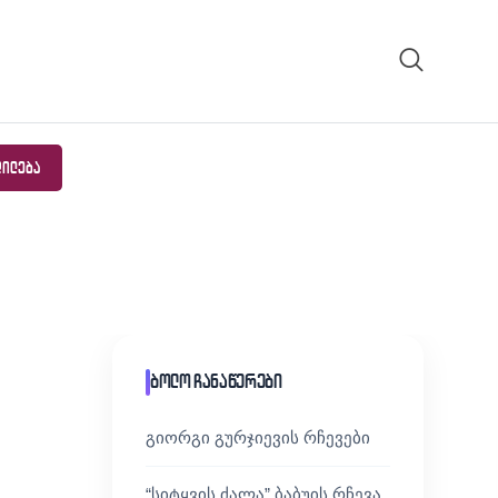
ᲓᲘᲚᲔᲑᲐ
ბოლო ჩანაწერები
გიორგი გურჯიევის რჩევები
“სიტყვის ძალა” ბაბუის რჩევა