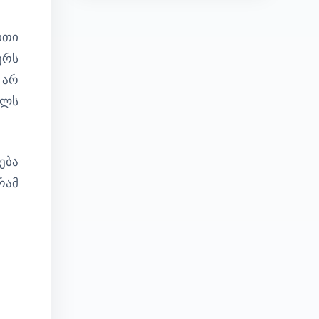
ითი
ერს
 არ
ულს
ება
რამ