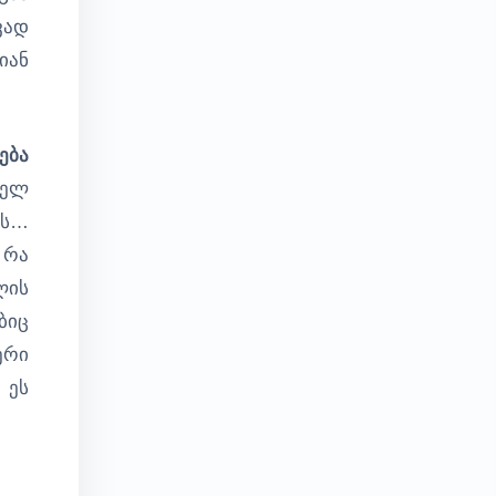
ვად
იან
ება
რელ
ოს…
 რა
ლის
ბიც
ერი
 ეს