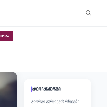
ᲓᲘᲚᲔᲑᲐ
ბოლო ჩანაწერები
გიორგი გურჯიევის რჩევები