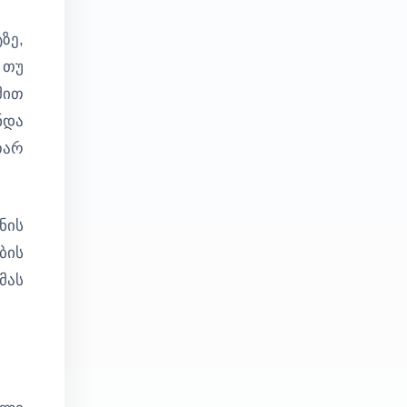
ზე,
 თუ
მით
ნდა
თარ
ნის
ბის
მას