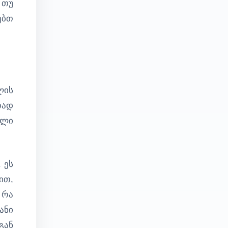
 თუ
ებთ
ლის
თად
ული
 ეს
ით,
 რა
ანი
გან