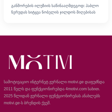
განშორების ილუზიის საწინააღმდეგოდ: პაბლო
ნერუდას სიტყვა ნობელის ჯილდოს მიღებისას
სამოტივაციო ინტერნეტ ჟურნალი motivi.ge დაფუძნდა
2011 წელს და ფუნქციონირებდა 4motivi.com სახით.
2025 წლიდან ჟურნალი ფუნქციონირებას ანახლებს
motivi.ge-ს ბრენდის ქვეშ.