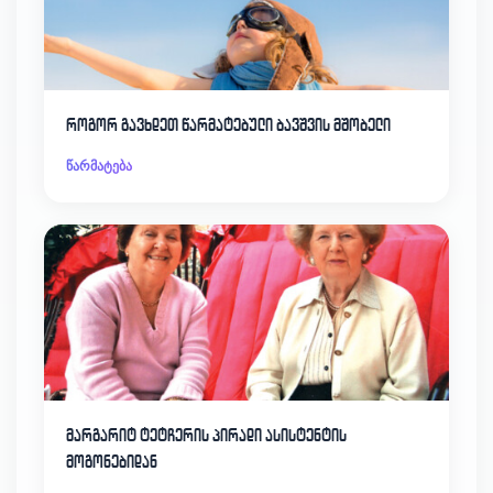
როგორ გავხდეთ წარმატებული ბავშვის მშობელი
წარმატება
მარგარიტ ტეტჩერის პირადი ასისტენტის
მოგონებიდან