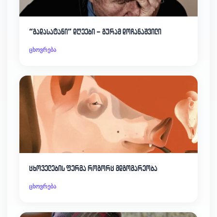
“გადასატანი” დღეები – გურამ დოჩანაშვილი
ცხოვრება
ცხოველების ფერმა როგორც მდგომარეობა
ცხოვრება