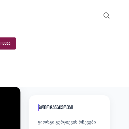
ᲓᲘᲚᲔᲑᲐ
ბოლო ჩანაწერები
გიორგი გურჯიევის რჩევები