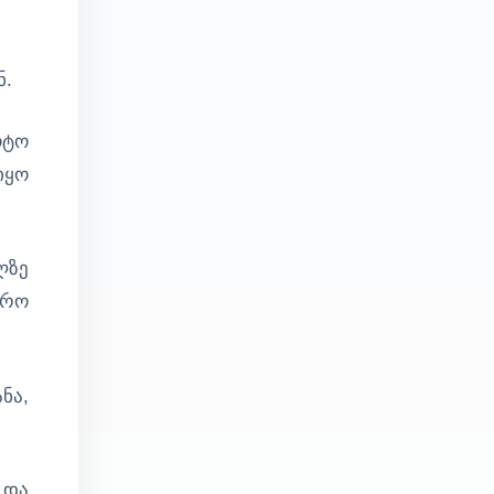
ნ.
ოტო
იყო
ლზე
ვრო
ნა,
 და