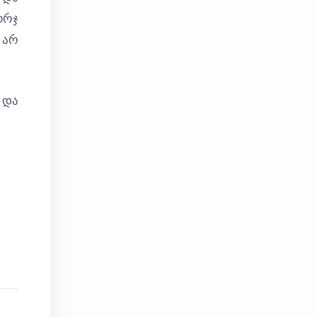
ორჯ
 არ
 და