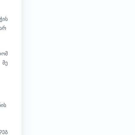
ჭის
ვარ
რომ
 მე
ნის
დეგ