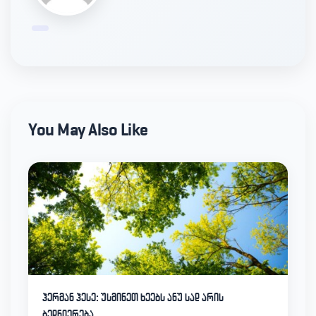
You May Also Like
ჰერმან ჰესე: უსმინეთ ხეებს ანუ სად არის
ბედნიერება