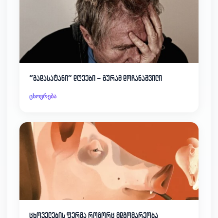
“გადასატანი” დღეები – გურამ დოჩანაშვილი
ცხოვრება
ცხოველების ფერმა როგორც მდგომარეობა