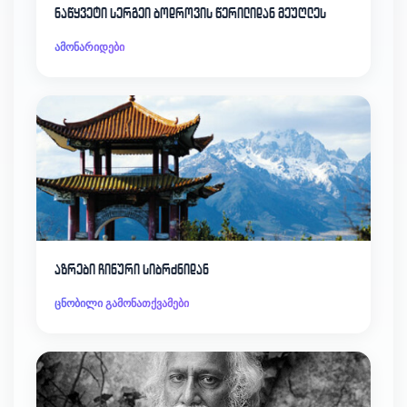
ნაწყვეტი სერგეი ბოდროვის წერილიდან მეუღლეს
ამონარიდები
აზრები ჩინური სიბრძნიდან
ცნობილი გამონათქვამები