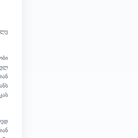
ალე
ობი
ბულ
იან
ანს
კას
ლედ
იან