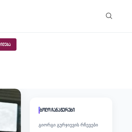
ᲓᲘᲚᲔᲑᲐ
ბოლო ჩანაწერები
გიორგი გურჯიევის რჩევები