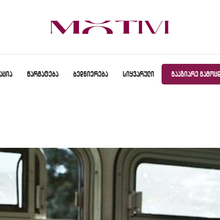
ᲐᲪᲘᲐ
ᲬᲐᲠᲛᲐᲢᲔᲑᲐ
ᲑᲔᲓᲜᲘᲔᲠᲔᲑᲐ
ᲡᲘᲧᲕᲐᲠᲣᲚᲘ
ᲒᲐᲐᲖᲘᲐᲠᲔ ᲒᲐᲛᲝᲪ