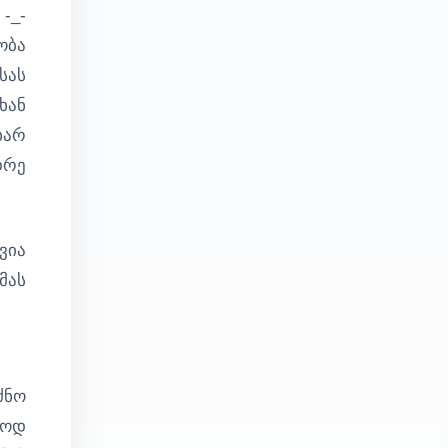
-_-
ობა
სას
ხან
ხარ
დრე
ვია
მას
ძნო
როდ