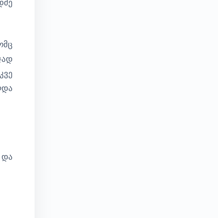
დმე
ომც
ჯად
კვე
ლდა
 და