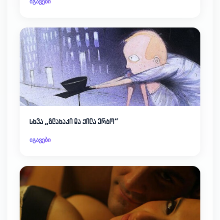
იგავები
სხვა „გლახაკი და ქილა ერბო“
იგავები