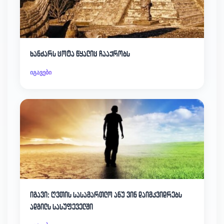
ხანძარს ცოტა წყალიც ჩააქრობს
იგავები
იგავი: ღვთის სასამართლო ანუ ვინ დაიმკვიდრებს
ადგილს სასუფეველში