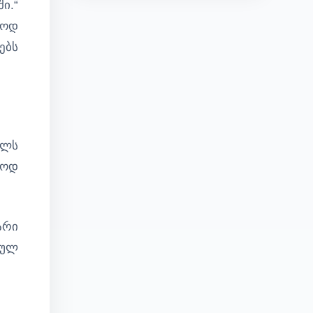
ი.“
ლოდ
ებს
ულს
ოოდ
არი
ეულ