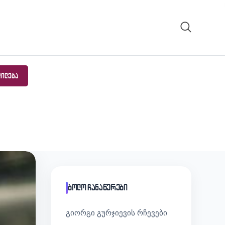
ᲓᲘᲚᲔᲑᲐ
ბოლო ჩანაწერები
გიორგი გურჯიევის რჩევები