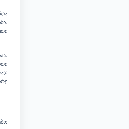
ნდა
ში,
უთი
აა.
ითი
რად
ირე
ებთ