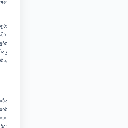
ოცა
იერ
ში,
ები
რაც
ბს,
იზა
ბის
რთი
ბა“