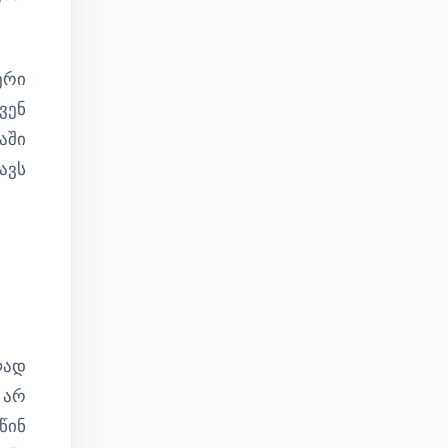
ერი
ვენ
აში
ავს
ლად
 არ
წინ