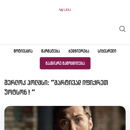
Skip
to
content
ᲛᲝᲢᲘᲕᲐᲪᲘᲐ
ᲬᲐᲠᲛᲐᲢᲔᲑᲐ
ᲑᲔᲓᲜᲘᲔᲠᲔᲑᲐ
ᲡᲘᲧᲕᲐᲠᲣᲚᲘ
ᲒᲐᲐᲖᲘᲐᲠᲔ ᲒᲐᲛᲝᲪᲓᲘᲚᲔᲑᲐ
შერლოკ ჰოლმსი: “მარტივად იფიქრეთ
უოტსონ ! “