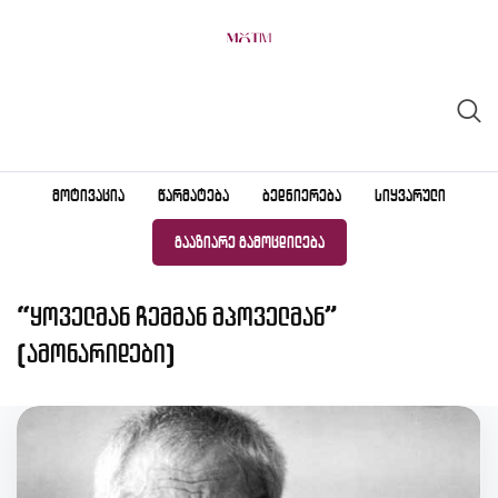
Skip
to
content
ᲛᲝᲢᲘᲕᲐᲪᲘᲐ
ᲬᲐᲠᲛᲐᲢᲔᲑᲐ
ᲑᲔᲓᲜᲘᲔᲠᲔᲑᲐ
ᲡᲘᲧᲕᲐᲠᲣᲚᲘ
ᲒᲐᲐᲖᲘᲐᲠᲔ ᲒᲐᲛᲝᲪᲓᲘᲚᲔᲑᲐ
“ყოველმან ჩემმან მპოველმან”
(ამონარიდები)