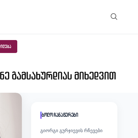
ᲓᲘᲚᲔᲑᲐ
ინე გამსახურდიას მიხედვით
ბოლო ჩანაწერები
გიორგი გურჯიევის რჩევები