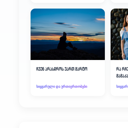
ჩვენ არასდროს ვართ მარტო
რა რჩე
მამაკ
მოსავ
სიყვარული და ურთიერთობები
სიყვა