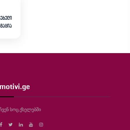
რებელი
იმაცია
motivi.ge
ჩვენ სოც.ქსელებში