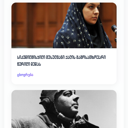
სიკვდილმისჯილი მუსულმანი ქალის გამოსათხოვარი
წერილი დედას
ცხოვრება