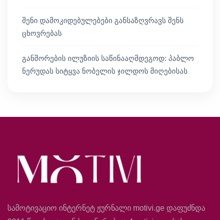
შენი დამოკიდებულებები განსაზღვრავს შენს
ცხოვრებას
განშორების ილუზიის საწინააღმდეგოდ: პაბლო
ნერუდას სიტყვა ნობელის ჯილდოს მიღებისას
სამოტივაციო ინტერნეტ ჟურნალი motivi.ge დაფუძნდა