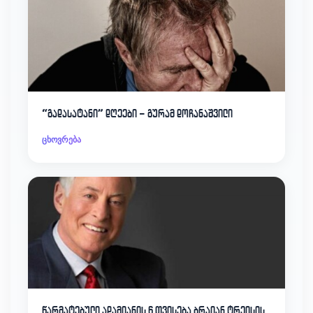
“გადასატანი” დღეები – გურამ დოჩანაშვილი
ცხოვრება
წარმატებული ადამიანის 6 თვისება ბრაიან ტრეისის