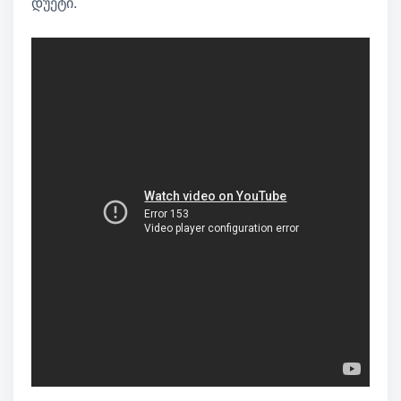
დუეტი.