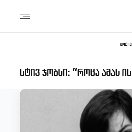
Skip
to
content
ᲛᲝᲢᲘᲕ
სტივ ჯობსი: “როცა ამას ი