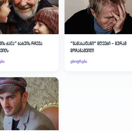
ვის ძალა” ბაბუის რჩევა
“გადასატანი” დღეები – გურამ
შვილს
დოჩანაშვილი
ება
ცხოვრება