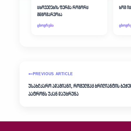
ცხოველების ფერმა როგორც
ხომ ი
მდგომარეობა
ცხოვრება
ცხოვრ
PREVIOUS ARTICLE
უსახლკარო ადამიანი, რომელმაც ბრილიანტის ბეჭე
პატრონს უკან დაუბრუნა