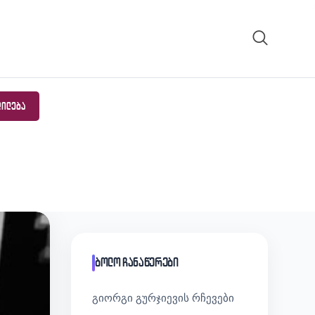
ᲓᲘᲚᲔᲑᲐ
ბოლო ჩანაწერები
გიორგი გურჯიევის რჩევები