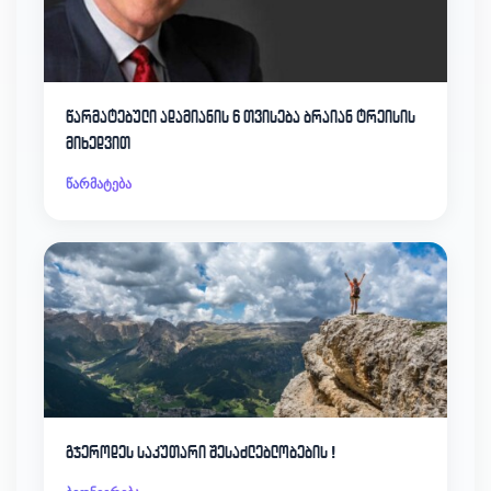
წარმატებული ადამიანის 6 თვისება ბრაიან ტრეისის
მიხედვით
წარმატება
გჯეროდეს საკუთარი შესაძლებლობების !