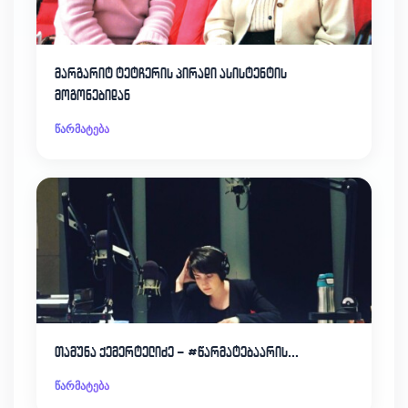
მარგარიტ ტეტჩერის პირადი ასისტენტის
მოგონებიდან
წარმატება
თამუნა ქემერტელიძე – #წარმატებაარის…
წარმატება