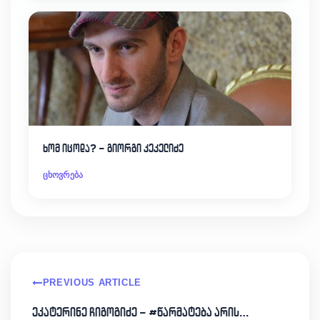
ხომ იცოდა? – გიორგი კეკელიძე
ცხოვრება
PREVIOUS ARTICLE
ეკატერინე ჩიგოგიძე – #წარმატება არის…