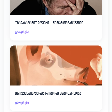
“გადასატანი” დღეები – გურამ დოჩანაშვილი
ცხოვრება
ცხოველების ფერმა როგორც მდგომარეობა
ცხოვრება