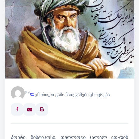
BY
ცნობილი გამონათქვამები
,
ცხოვრება
Print
პოეტი, მისტიკოსი, თეოლოგი ჯალალ ედ-დინ