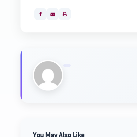
Print
You May Also Like