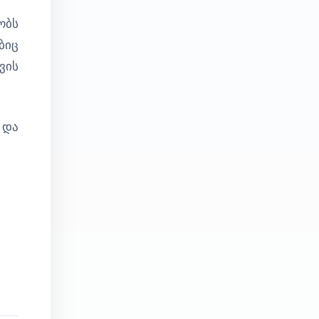
ობს
ბიც
ვის
 და