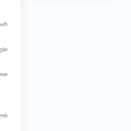
თარ
ები
ლით
ლის