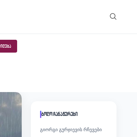
ᲓᲘᲚᲔᲑᲐ
ბოლო ჩანაწერები
გიორგი გურჯიევის რჩევები