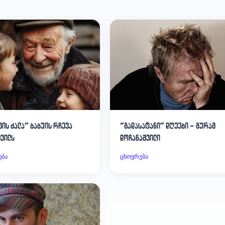
ვის ძალა” ბაბუის რჩევა
“გადასატანი” დღეები – გურამ
შვილს
დოჩანაშვილი
ება
ცხოვრება