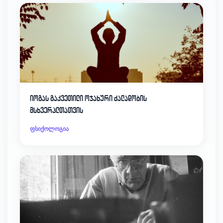
იოგას გაკვეთილი ოჯახური ძალადობის
მსხვერპლთათვის
ფსიქოლოგია