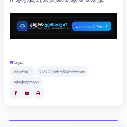
H. მეოცნებეა, ცხოვრებას „შეხებით“ მისდევს.
Tags:
სიგარეტი
სიგარეტის ფსიქოლოგია
ფსიქოლოგია
Print