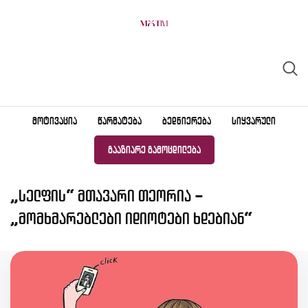
Skip
to
content
ᲛᲝᲢᲘᲕᲐᲪᲘᲐ
ᲬᲐᲠᲛᲐᲢᲔᲑᲐ
ᲑᲔᲓᲜᲘᲔᲠᲔᲑᲐ
ᲡᲘᲧᲕᲐᲠᲣᲚᲘ
ᲒᲐᲐᲖᲘᲐᲠᲔ ᲒᲐᲛᲝᲪᲓᲘᲚᲔᲑᲐ
„სელფის“ მთავარი თეორია –
„მომხმარებლები იდიოტები ხდებიან“