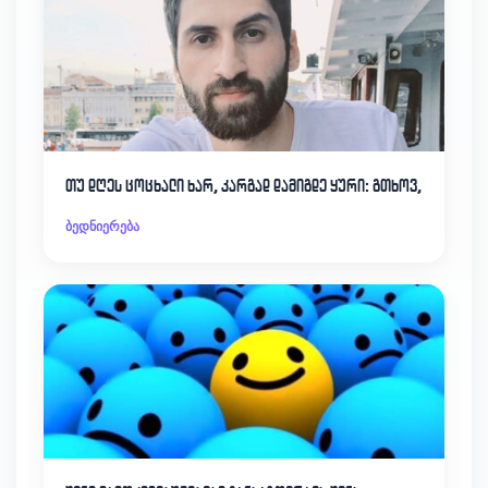
თუ დღეს ცოცხალი ხარ, კარგად დამიგდე ყური: გთხოვ,
ბედნიერება