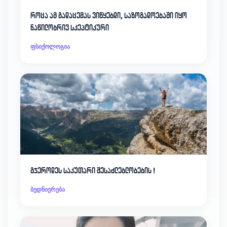
როცა ამ გადაცემას ვიწყებდი, საზოგადოებაში იყო
ნაწილობრივ სკეპტიკური
ფსიქოლოგია
გჯეროდეს საკუთარი შესაძლებლობების !
ბედნიერება