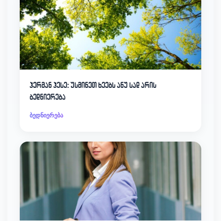
ჰერმან ჰესე: უსმინეთ ხეებს ანუ სად არის
ბედნიერება
ბედნიერება