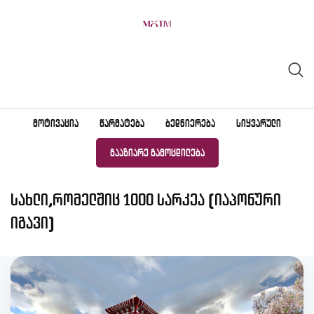
Skip
to
content
ᲛᲝᲢᲘᲕᲐᲪᲘᲐ
ᲬᲐᲠᲛᲐᲢᲔᲑᲐ
ᲑᲔᲓᲜᲘᲔᲠᲔᲑᲐ
ᲡᲘᲧᲕᲐᲠᲣᲚᲘ
ᲒᲐᲐᲖᲘᲐᲠᲔ ᲒᲐᲛᲝᲪᲓᲘᲚᲔᲑᲐ
სახლი,რომელშიც 1000 სარკეა (იაპონური
იგავი)