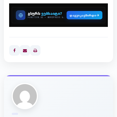
Print