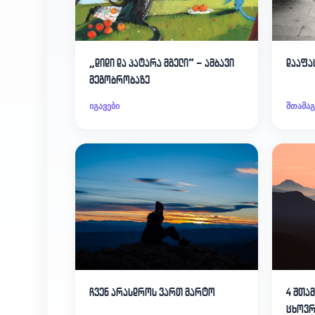
„დიდი და პატარა მგელი“ – ამბავი
დააფა
მეგობრობაზე
იგავები
შთამა
ჩვენ არასდროს ვართ მარტო
4 შთა
ცხოვრ