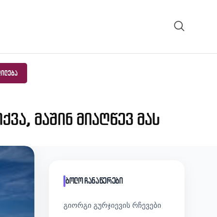
ᲓᲘᲚᲔᲑᲐ
ქვა, მაშინ მიაღწევ მას
ბოლო ჩანაწერები
გიორგი გურჯიევის რჩევები