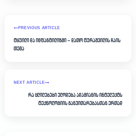
PREVIOUS ARTICLE
ტყუილი და ინფანტილიზმი – დათო ტურაშვილის ჩაის
თემა
NEXT ARTICLE
რა ცლილებები ელოდება ადამიანის ინტელექტს
ტექნოლოგიის განვითარებასთან ერთად