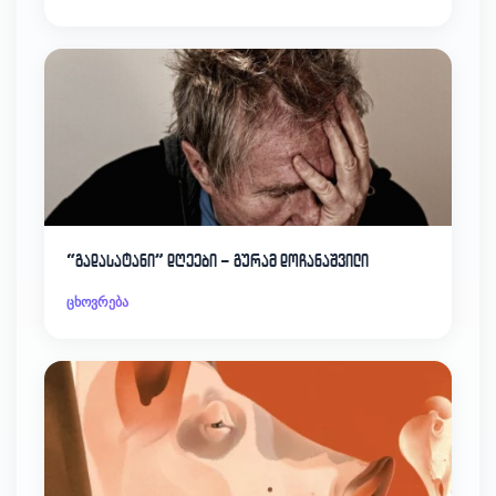
“გადასატანი” დღეები – გურამ დოჩანაშვილი
ცხოვრება