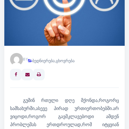
BY
ბედნიერება
,
ცხოვრება
Print
გუშინ რთული დღე მქონდა,როგორც
სამსახურში,ასევე პირად ურთიერთობებში.არ
ვიცოდი,როგორ გავმკლავებოდი ამდენ
პრობლემას ერთდროულად,რომ იტყვიან