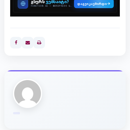
Print