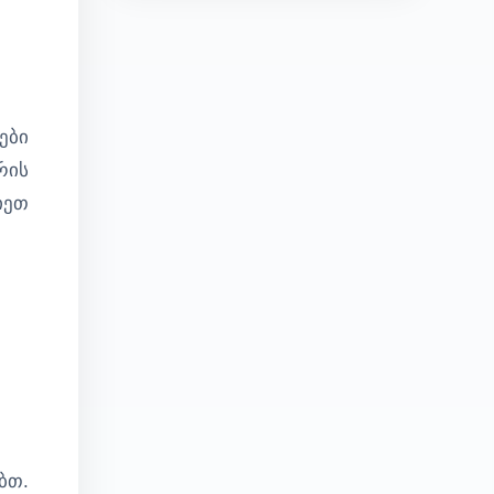
ები
რის
იეთ
ბთ.