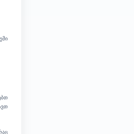
ემი
ებთ
ავთ
რაც