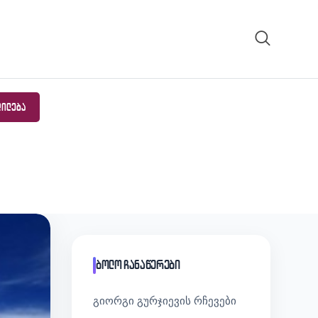
ᲓᲘᲚᲔᲑᲐ
ბოლო ჩანაწერები
გიორგი გურჯიევის რჩევები