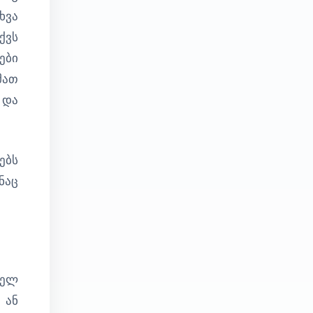
ხვა
ქვს
ები
მათ
 და
ებს
ნაც
ბელ
 ან