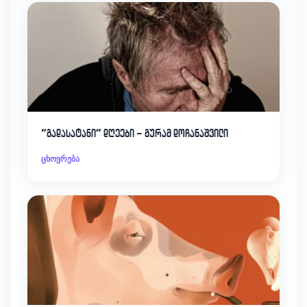
“გადასატანი” დღეები – გურამ დოჩანაშვილი
ცხოვრება