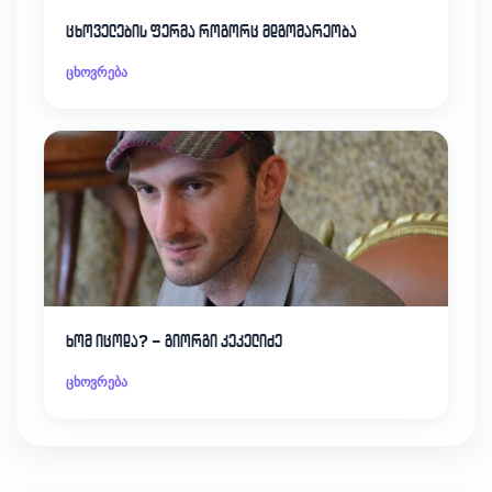
ცხოველების ფერმა როგორც მდგომარეობა
ცხოვრება
ხომ იცოდა? – გიორგი კეკელიძე
ცხოვრება