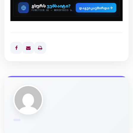
Print