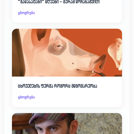
“გადასატანი” დღეები – გურამ დოჩანაშვილი
ცხოვრება
ცხოველების ფერმა როგორც მდგომარეობა
ცხოვრება