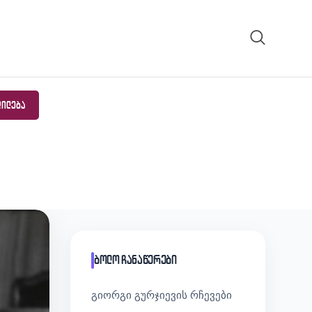
ᲓᲘᲚᲔᲑᲐ
ბოლო ჩანაწერები
გიორგი გურჯიევის რჩევები