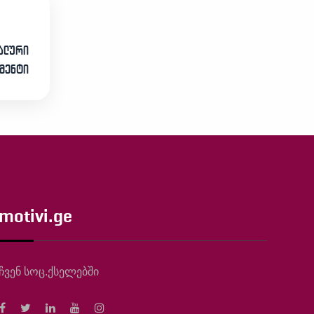
იალური
მენტი
motivi.ge
ჩვენ სოც.ქსელებში