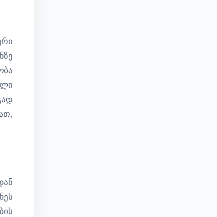
ერი
ნზე
ობა
ული
გად
ათ,
დან
ნეს
ბის