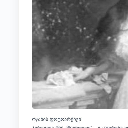
ოჯახის ფოტოარქივი