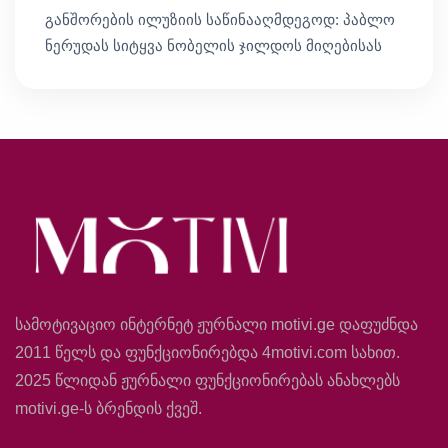
განშორების ილუზიის საწინააღმდეგოდ: პაბლო
ნერუდას სიტყვა ნობელის ჯილდოს მიღებისას
სამოტივაციო ინტერნეტ ჟურნალი motivi.ge დაფუძნდა
2011 წელს და ფუნქციონირებდა 4motivi.com სახით.
2025 წლიდან ჟურნალი ფუნქციონირებას ანახლებს
motivi.ge-ს ბრენდის ქვეშ.