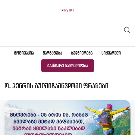
Skip
to
content
ᲛᲝᲢᲘᲕᲐᲪᲘᲐ
ᲬᲐᲠᲛᲐᲢᲔᲑᲐ
ᲑᲔᲓᲜᲘᲔᲠᲔᲑᲐ
ᲡᲘᲧᲕᲐᲠᲣᲚᲘ
ᲒᲐᲐᲖᲘᲐᲠᲔ ᲒᲐᲛᲝᲪᲓᲘᲚᲔᲑᲐ
ო. ჰენრის გულშიჩამწვდომი ფრაზები