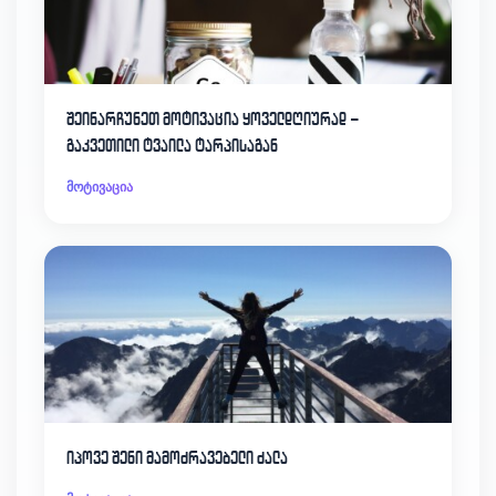
შეინარჩუნეთ მოტივაცია ყოველდღიურად –
გაკვეთილი ტვაილა ტარპისაგან
მოტივაცია
იპოვე შენი მამოძრავებელი ძალა