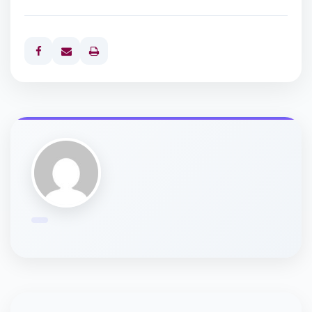
Print