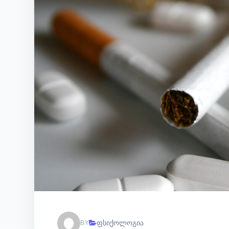
ფსიქოლოგია
BY