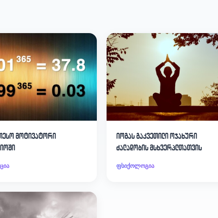
თესო მოტივატორი
იოგას გაკვეთილი ოჯახური
იოში
ძალადობის მსხვერპლთათვის
ცია
ფსიქოლოგია