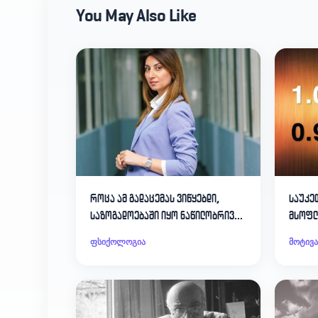
You May Also Like
როცა ამ გადაცემას ვიწყებდი,
საუკე
საზოგადოებაში იყო ნაწილობრივ
მსოფლ
სკეპტიკური
ფსიქოლოგია
მოტივა