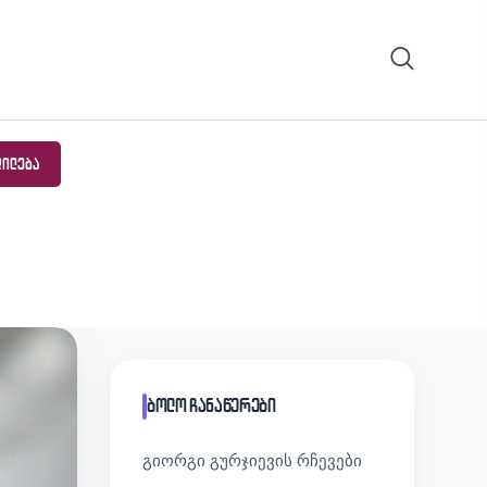
ᲓᲘᲚᲔᲑᲐ
ბოლო ჩანაწერები
გიორგი გურჯიევის რჩევები