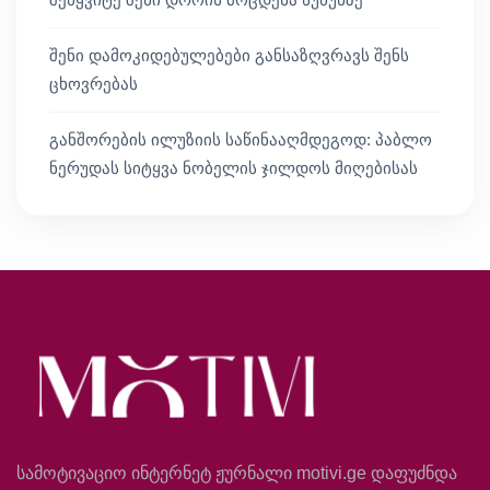
შენი დამოკიდებულებები განსაზღვრავს შენს
ცხოვრებას
განშორების ილუზიის საწინააღმდეგოდ: პაბლო
ნერუდას სიტყვა ნობელის ჯილდოს მიღებისას
სამოტივაციო ინტერნეტ ჟურნალი motivi.ge დაფუძნდა