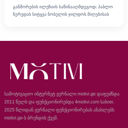
განშორების ილუზიის საწინააღმდეგოდ: პაბლო
ნერუდას სიტყვა ნობელის ჯილდოს მიღებისას
სამოტივაციო ინტერნეტ ჟურნალი motivi.ge დაფუძნდა
2011 წელს და ფუნქციონირებდა 4motivi.com სახით.
2025 წლიდან ჟურნალი ფუნქციონირებას ანახლებს
motivi.ge-ს ბრენდის ქვეშ.