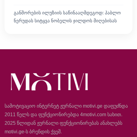
განშორების ილუზიის საწინააღმდეგოდ: პაბლო
ნერუდას სიტყვა ნობელის ჯილდოს მიღებისას
სამოტივაციო ინტერნეტ ჟურნალი motivi.ge დაფუძნდა
2011 წელს და ფუნქციონირებდა 4motivi.com სახით.
2025 წლიდან ჟურნალი ფუნქციონირებას ანახლებს
motivi.ge-ს ბრენდის ქვეშ.