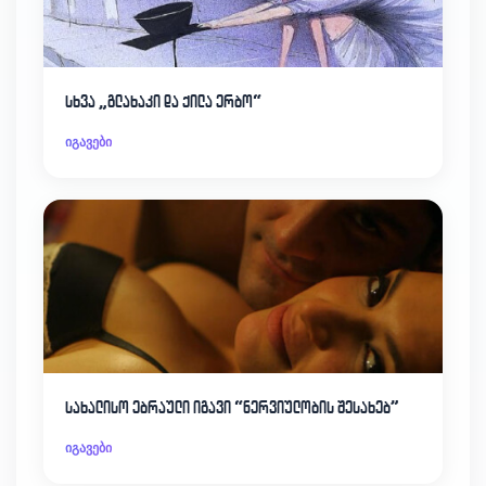
სხვა „გლახაკი და ქილა ერბო“
იგავები
სახალისო ებრაული იგავი “ნერვიულობის შესახებ”
იგავები