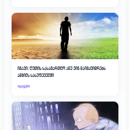
იგავი: ღვთის სასამართლო ანუ ვინ დაიმკვიდრებს
ადგილს სასუფეველში
იგავები