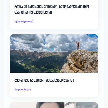
როცა ამ გადაცემას ვიწყებდი, საზოგადოებაში იყო
ნაწილობრივ სკეპტიკური
ფსიქოლოგია
გჯეროდეს საკუთარი შესაძლებლობების !
ბედნიერება