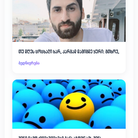
თუ დღეს ცოცხალი ხარ, კარგად დამიგდე ყური: გთხოვ,
ბედნიერება