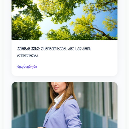
ჰერმან ჰესე: უსმინეთ ხეებს ანუ სად არის
ბედნიერება
ბედნიერება