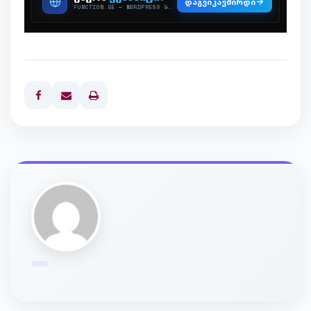
Print