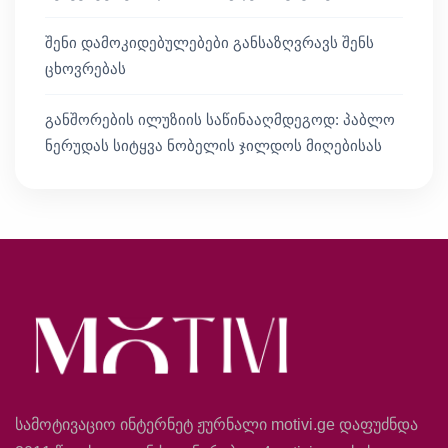
შენი დამოკიდებულებები განსაზღვრავს შენს
ცხოვრებას
განშორების ილუზიის საწინააღმდეგოდ: პაბლო
ნერუდას სიტყვა ნობელის ჯილდოს მიღებისას
სამოტივაციო ინტერნეტ ჟურნალი motivi.ge დაფუძნდა