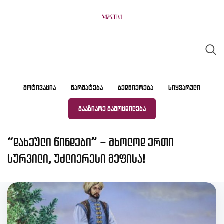
Skip
to
content
ᲛᲝᲢᲘᲕᲐᲪᲘᲐ
ᲬᲐᲠᲛᲐᲢᲔᲑᲐ
ᲑᲔᲓᲜᲘᲔᲠᲔᲑᲐ
ᲡᲘᲧᲕᲐᲠᲣᲚᲘ
ᲒᲐᲐᲖᲘᲐᲠᲔ ᲒᲐᲛᲝᲪᲓᲘᲚᲔᲑᲐ
“დახეული წინდები” – მხოლოდ ერთი
სურვილი, უძლიერესი მეფისა!