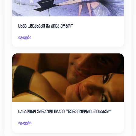
სხვა „გლახაკი და ქილა ერბო“
იგავები
სახალისო ებრაული იგავი “ნერვიულობის შესახებ”
იგავები