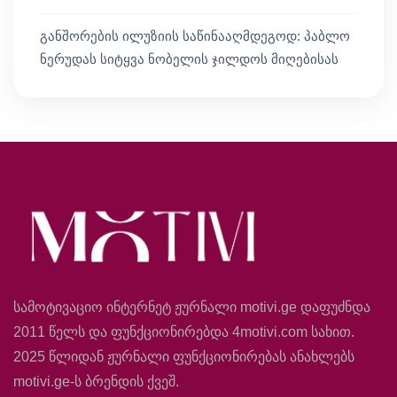
განშორების ილუზიის საწინააღმდეგოდ: პაბლო
ნერუდას სიტყვა ნობელის ჯილდოს მიღებისას
სამოტივაციო ინტერნეტ ჟურნალი motivi.ge დაფუძნდა
2011 წელს და ფუნქციონირებდა 4motivi.com სახით.
2025 წლიდან ჟურნალი ფუნქციონირებას ანახლებს
motivi.ge-ს ბრენდის ქვეშ.