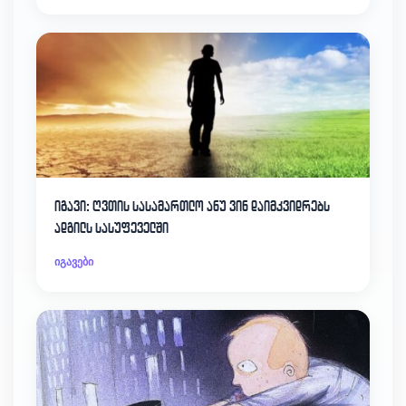
იგავი: ღვთის სასამართლო ანუ ვინ დაიმკვიდრებს
ადგილს სასუფეველში
იგავები